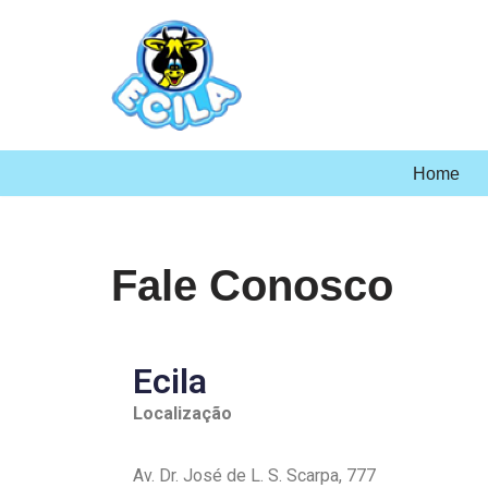
Pular
para
o
conteúdo
Home
Fale Conosco
Ecila
Localização
Av. Dr. José de L. S. Scarpa, 777