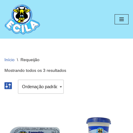
Pular
para
o
conteúdo
Início
\
Requeijão
Mostrando todos os 3 resultados