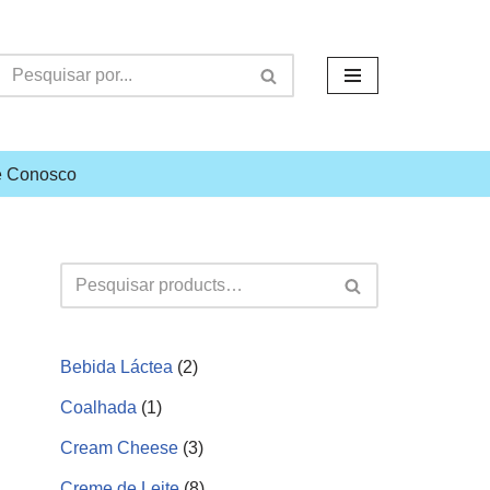
e Conosco
Bebida Láctea
2
Coalhada
1
Cream Cheese
3
Creme de Leite
8