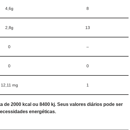
4,6g
8
2,8g
13
0
–
0
0
12,11 mg
1
a de 2000 kcal ou 8400 kj. Seus valores diários pode ser
ecessidades energéticas.