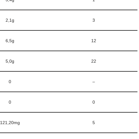
2,1g
3
6,5g
12
5,0g
22
0
–
0
0
121,20mg
5