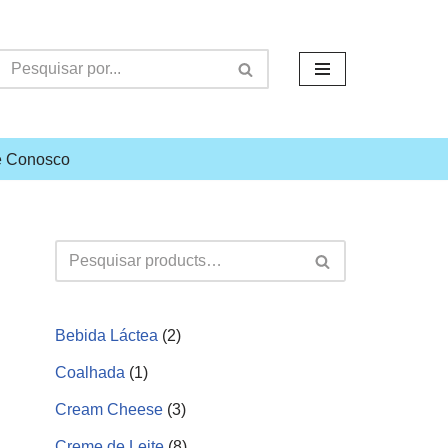
e Conosco
Bebida Láctea
2
Coalhada
1
Cream Cheese
3
Creme de Leite
8