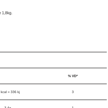
 1,8kg.
% VD*
 kcal = 336 kj
3
3,4g
1