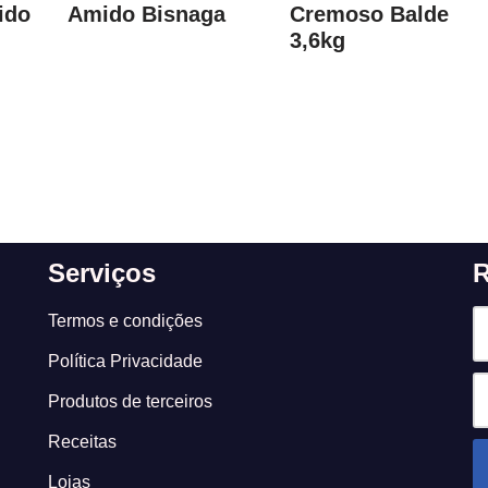
ido
Amido Bisnaga
Cremoso Balde
3,6kg
Serviços
R
Termos e condições
Política Privacidade
Produtos de terceiros
Receitas
Lojas