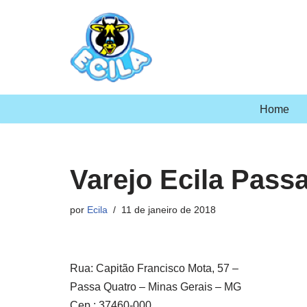
Pular
para
o
conteúdo
Home
Varejo Ecila Pass
por
Ecila
11 de janeiro de 2018
Rua: Capitão Francisco Mota, 57 –
Passa Quatro – Minas Gerais – MG
Cep.: 37460-000